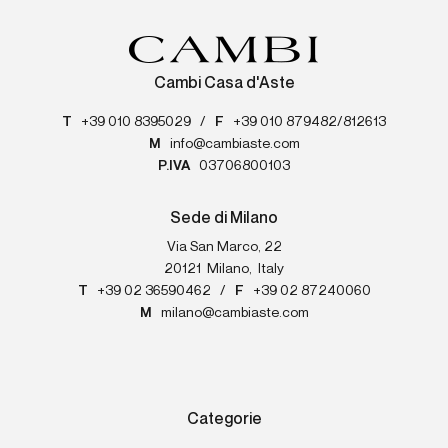
Cambi Casa d'Aste
T
+39 010 8395029
/
F
+39 010 879482/812613
M
info@cambiaste.com
P.IVA
03706800103
Sede di Milano
Via San Marco, 22
20121
Milano
,
Italy
T
+39 02 36590462
/
F
+39 02 87240060
M
milano@cambiaste.com
Categorie