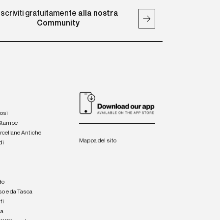
Iscriviti gratuitamente
alla nostra
Community
iosi
 Stampe
orcellane Antiche
Mappa del sito
di
a
e
do
so e da Tasca
ti
ca