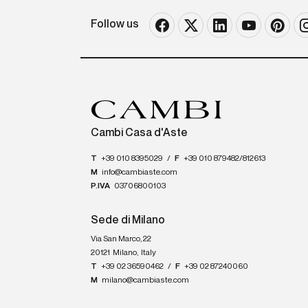
Follow us
Cambi Casa d'Aste
T
+39 010 8395029
/
F
+39 010 879482/812613
M
info@cambiaste.com
P.IVA
03706800103
Sede di Milano
Via San Marco, 22
20121
Milano
,
Italy
T
+39 02 36590462
/
F
+39 02 87240060
M
milano@cambiaste.com