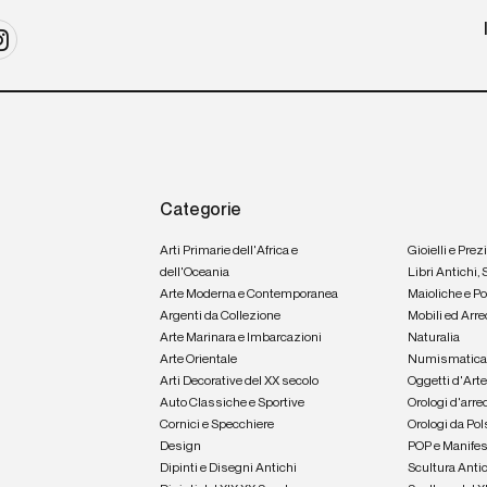
Categorie
Arti Primarie dell'Africa e
Gioielli e Prez
dell'Oceania
Libri Antichi,
Arte Moderna e Contemporanea
Maioliche e P
Argenti da Collezione
Mobili ed Arre
Arte Marinara e Imbarcazioni
Naturalia
Arte Orientale
Numismatic
Arti Decorative del XX secolo
Oggetti d'Art
Auto Classiche e Sportive
Orologi d'arre
Cornici e Specchiere
Orologi da Pol
Design
POP e Manifes
Dipinti e Disegni Antichi
Scultura Anti