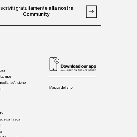
Iscriviti gratuitamente
alla nostra
Community
iosi
 Stampe
orcellane Antiche
Mappa del sito
di
a
e
do
so e da Tasca
ti
ca