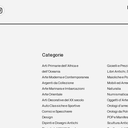
Categorie
Arti Primarie dell'Africa e
Gioielli e Prez
dell'Oceania
Libri Antichi,
Arte Moderna e Contemporanea
Maioliche e P
Argenti da Collezione
Mobili ed Arre
Arte Marinara e Imbarcazioni
Naturalia
Arte Orientale
Numismatic
Arti Decorative del XX secolo
Oggetti d'Art
Auto Classiche e Sportive
Orologi d'arre
Cornici e Specchiere
Orologi da Pol
Design
POP e Manifes
Dipinti e Disegni Antichi
Scultura Anti