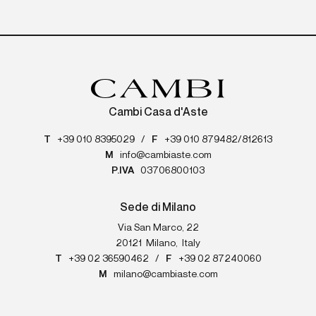
Cambi Casa d'Aste
T
+39 010 8395029
/
F
+39 010 879482/812613
M
info@cambiaste.com
P.IVA
03706800103
Sede di Milano
Via San Marco, 22
20121
Milano
,
Italy
T
+39 02 36590462
/
F
+39 02 87240060
M
milano@cambiaste.com