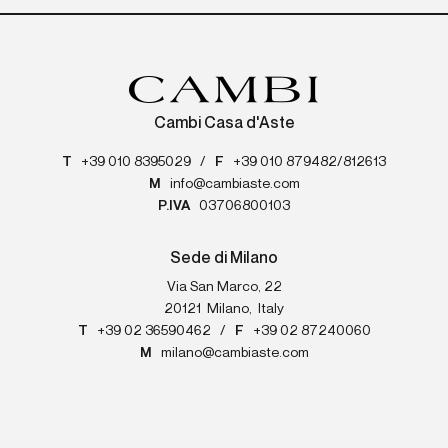
Cambi Casa d'Aste
T
+39 010 8395029
/
F
+39 010 879482/812613
M
info@cambiaste.com
P.IVA
03706800103
Sede di Milano
Via San Marco, 22
20121
Milano
,
Italy
T
+39 02 36590462
/
F
+39 02 87240060
M
milano@cambiaste.com