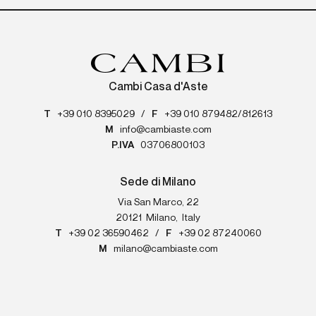
Cambi Casa d'Aste
T
+39 010 8395029
/
F
+39 010 879482/812613
M
info@cambiaste.com
P.IVA
03706800103
Sede di Milano
Via San Marco, 22
20121
Milano
,
Italy
T
+39 02 36590462
/
F
+39 02 87240060
M
milano@cambiaste.com