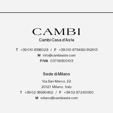
Cambi Casa d'Aste
T
+39 010 8395029
/
F
+39 010 879482/812613
M
info@cambiaste.com
P.IVA
03706800103
Sede di Milano
Via San Marco, 22
20121
Milano
,
Italy
T
+39 02 36590462
/
F
+39 02 87240060
M
milano@cambiaste.com