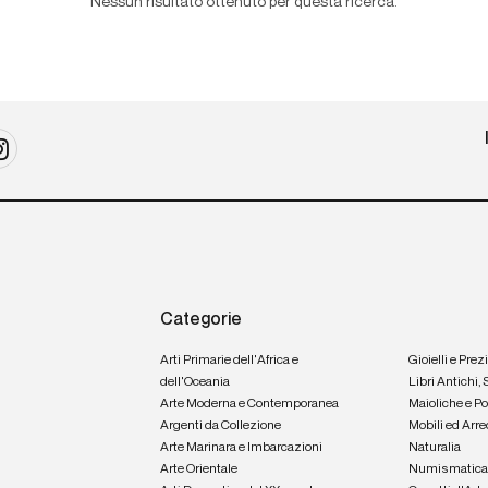
Nessun risultato ottenuto per questa ricerca.
Categorie
Arti Primarie dell'Africa e
Gioielli e Prez
dell'Oceania
Libri Antichi,
Arte Moderna e Contemporanea
Maioliche e P
Argenti da Collezione
Mobili ed Arre
Arte Marinara e Imbarcazioni
Naturalia
Arte Orientale
Numismatic