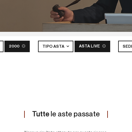
2000
ASTA LIVE
TIPO ASTA
SED
Tutte
le aste passate