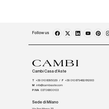
Follow us
Cambi Casa d'Aste
T
+39 010 8395029
/
F
+39 010 879482/812613
M
info@cambiaste.com
P.IVA
03706800103
Sede di Milano