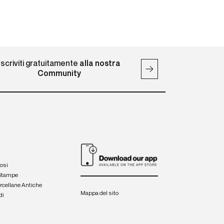
Iscriviti gratuitamente
alla nostra
Community
iosi
 Stampe
orcellane Antiche
Mappa del sito
di
a