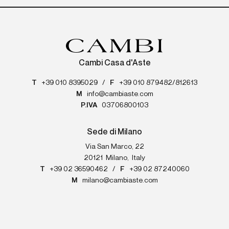
Cambi Casa d'Aste
T
+39 010 8395029
/
F
+39 010 879482/812613
M
info@cambiaste.com
P.IVA
03706800103
Sede di Milano
Via San Marco, 22
20121
Milano
,
Italy
T
+39 02 36590462
/
F
+39 02 87240060
M
milano@cambiaste.com