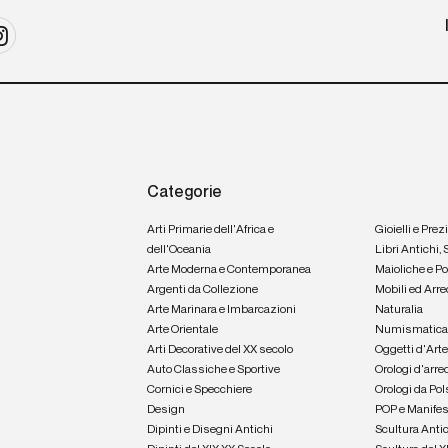
Categorie
Arti Primarie dell'Africa e
Gioielli e Prez
dell'Oceania
Libri Antichi,
Arte Moderna e Contemporanea
Maioliche e P
Argenti da Collezione
Mobili ed Arre
Arte Marinara e Imbarcazioni
Naturalia
Arte Orientale
Numismatic
Arti Decorative del XX secolo
Oggetti d'Art
Auto Classiche e Sportive
Orologi d'arre
Cornici e Specchiere
Orologi da Pol
Design
POP e Manifes
Dipinti e Disegni Antichi
Scultura Anti