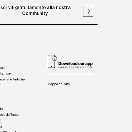
Iscriviti gratuitamente
alla nostra
Community
iosi
 Stampe
orcellane Antiche
Mappa del sito
di
a
e
do
so e da Tasca
ti
ca