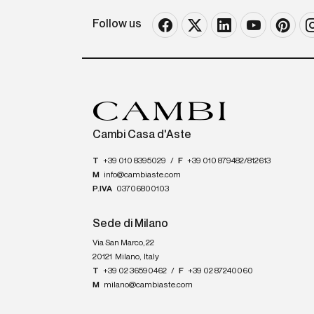
Follow us
Cambi Casa d'Aste
T
+39 010 8395029
/
F
+39 010 879482/812613
M
info@cambiaste.com
P.IVA
03706800103
Sede di Milano
Via San Marco, 22
20121
Milano
,
Italy
T
+39 02 36590462
/
F
+39 02 87240060
M
milano@cambiaste.com