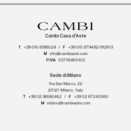
Cambi Casa d'Aste
T
+39 010 8395029
/
F
+39 010 879482/812613
M
info@cambiaste.com
P.IVA
03706800103
Sede di Milano
Via San Marco, 22
20121
Milano
,
Italy
T
+39 02 36590462
/
F
+39 02 87240060
M
milano@cambiaste.com