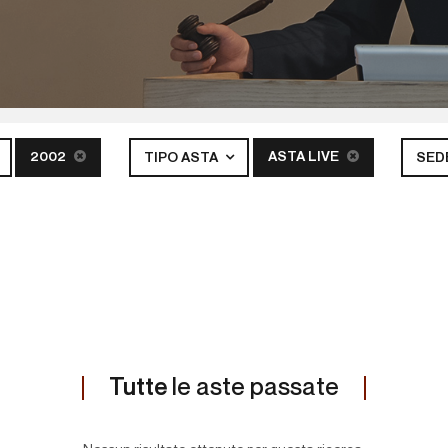
2002
ASTA LIVE
TIPO ASTA
SED
Tutte
le aste passate