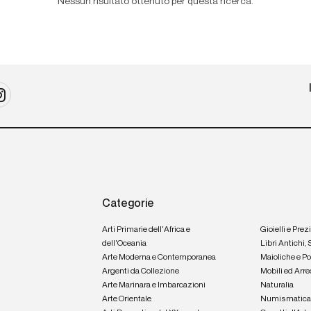
Nessun risultato ottenuto per questa ricerca.
Categorie
Arti Primarie dell'Africa e
Gioielli e Prez
dell'Oceania
Libri Antichi,
Arte Moderna e Contemporanea
Maioliche e P
Argenti da Collezione
Mobili ed Arre
Arte Marinara e Imbarcazioni
Naturalia
Arte Orientale
Numismatic