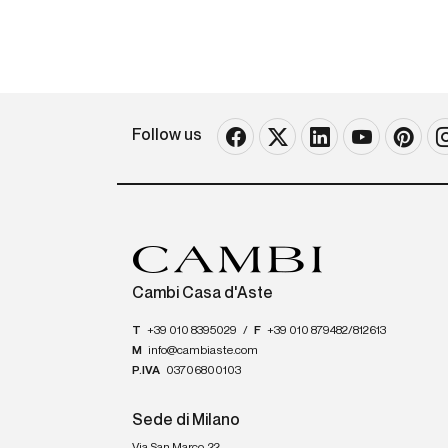
Follow us
Cambi Casa d'Aste
T
+39 010 8395029
/
F
+39 010 879482/812613
M
info@cambiaste.com
P.IVA
03706800103
Sede di Milano