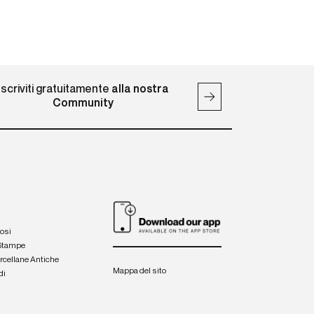
Iscriviti gratuitamente
alla nostra
Community
iosi
 Stampe
orcellane Antiche
Mappa del sito
di
a