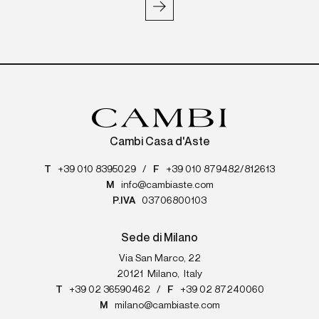
Cambi Casa d'Aste
T
+39 010 8395029
/
F
+39 010 879482/812613
M
info@cambiaste.com
P.IVA
03706800103
Sede di Milano
Via San Marco, 22
20121
Milano
,
Italy
T
+39 02 36590462
/
F
+39 02 87240060
M
milano@cambiaste.com