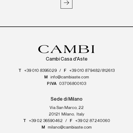
Cambi Casa d'Aste
T
+39 010 8395029
/
F
+39 010 879482/812613
M
info@cambiaste.com
P.IVA
03706800103
Sede di Milano
Via San Marco, 22
20121
Milano
,
Italy
T
+39 02 36590462
/
F
+39 02 87240060
M
milano@cambiaste.com