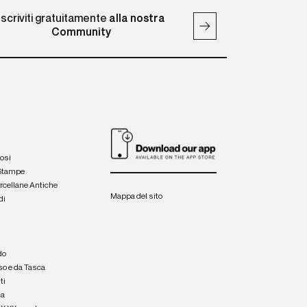
Iscriviti gratuitamente
alla nostra
Community
iosi
 Stampe
orcellane Antiche
Mappa del sito
di
a
e
do
so e da Tasca
ti
ca