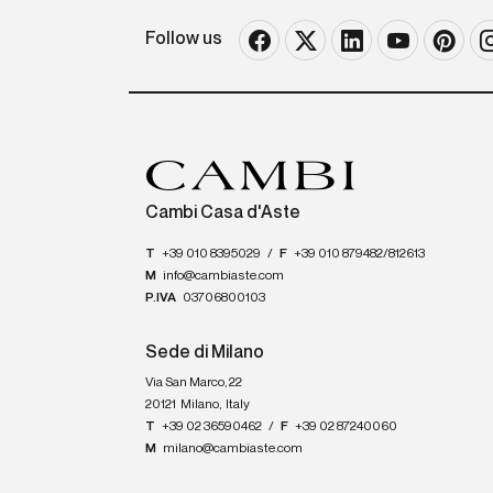
Follow us
Cambi Casa d'Aste
T
+39 010 8395029
/
F
+39 010 879482/812613
M
info@cambiaste.com
P.IVA
03706800103
Sede di Milano
Via San Marco, 22
20121
Milano
,
Italy
T
+39 02 36590462
/
F
+39 02 87240060
M
milano@cambiaste.com