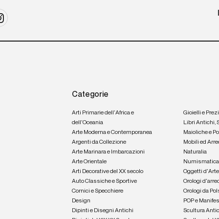
Categorie
Arti Primarie dell'Africa e
Gioielli e Prez
dell'Oceania
Libri Antichi,
Arte Moderna e Contemporanea
Maioliche e P
Argenti da Collezione
Mobili ed Arre
Arte Marinara e Imbarcazioni
Naturalia
Arte Orientale
Numismatic
Arti Decorative del XX secolo
Oggetti d'Art
Auto Classiche e Sportive
Orologi d'arre
Cornici e Specchiere
Orologi da Pol
Design
POP e Manifes
Dipinti e Disegni Antichi
Scultura Anti