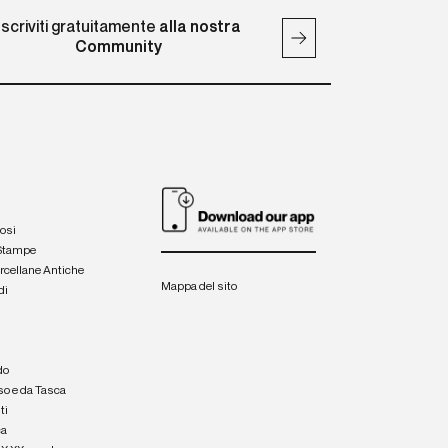
Iscriviti gratuitamente
alla nostra
Community
iosi
 Stampe
orcellane Antiche
Mappa del sito
di
a
e
do
so e da Tasca
ti
ca