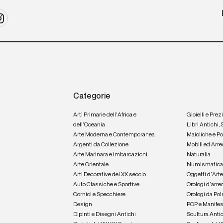
Categorie
Arti Primarie dell'Africa e
Gioielli e Prez
dell'Oceania
Libri Antichi,
Arte Moderna e Contemporanea
Maioliche e P
Argenti da Collezione
Mobili ed Arre
Arte Marinara e Imbarcazioni
Naturalia
Arte Orientale
Numismatic
Arti Decorative del XX secolo
Oggetti d'Art
Auto Classiche e Sportive
Orologi d'arre
Cornici e Specchiere
Orologi da Pol
Design
POP e Manifes
Dipinti e Disegni Antichi
Scultura Anti