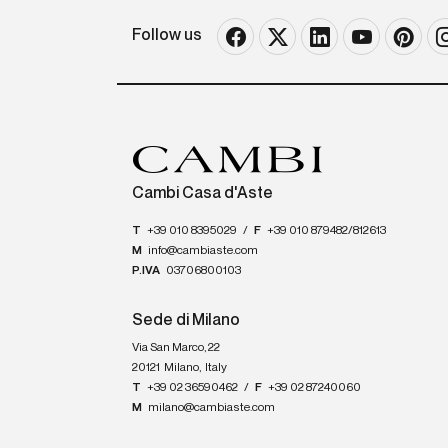
Follow us
Cambi Casa d'Aste
T
+39 010 8395029
/
F
+39 010 879482/812613
M
info@cambiaste.com
P.IVA
03706800103
Sede di Milano
Via San Marco, 22
20121
Milano
,
Italy
T
+39 02 36590462
/
F
+39 02 87240060
M
milano@cambiaste.com