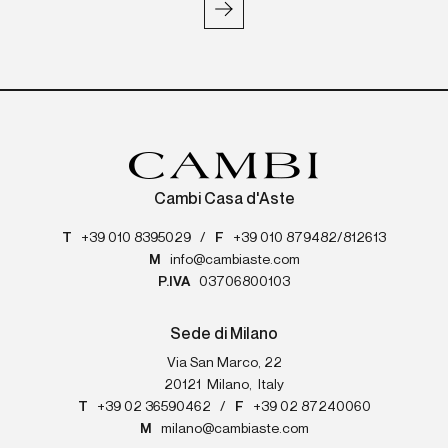
Cambi Casa d'Aste
T
+39 010 8395029
/
F
+39 010 879482/812613
M
info@cambiaste.com
P.IVA
03706800103
Sede di Milano
Via San Marco, 22
20121
Milano
,
Italy
T
+39 02 36590462
/
F
+39 02 87240060
M
milano@cambiaste.com