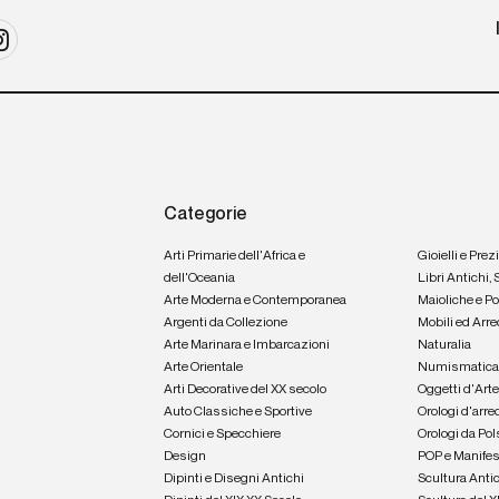
Categorie
Arti Primarie dell'Africa e
Gioielli e Prez
dell'Oceania
Libri Antichi,
Arte Moderna e Contemporanea
Maioliche e P
Argenti da Collezione
Mobili ed Arre
Arte Marinara e Imbarcazioni
Naturalia
Arte Orientale
Numismatic
Arti Decorative del XX secolo
Oggetti d'Art
Auto Classiche e Sportive
Orologi d'arre
Cornici e Specchiere
Orologi da Pol
Design
POP e Manifes
Dipinti e Disegni Antichi
Scultura Anti