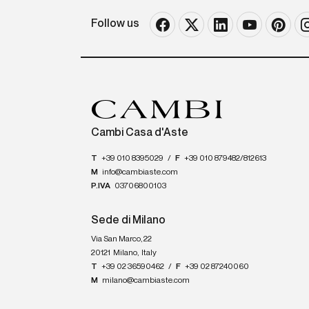
Follow us
Cambi Casa d'Aste
T
+39 010 8395029
/
F
+39 010 879482/812613
M
info@cambiaste.com
P.IVA
03706800103
Sede di Milano
Via San Marco, 22
20121
Milano
,
Italy
T
+39 02 36590462
/
F
+39 02 87240060
M
milano@cambiaste.com