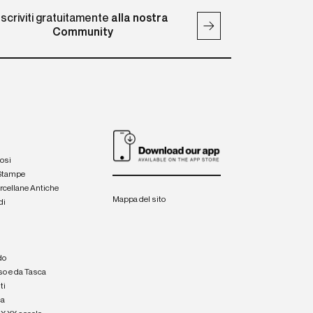
Iscriviti gratuitamente
alla nostra
Community
iosi
 Stampe
orcellane Antiche
Mappa del sito
di
a
e
do
so e da Tasca
ti
ca