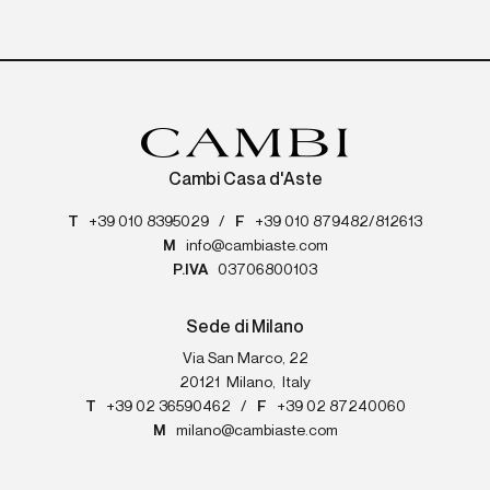
Cambi Casa d'Aste
T
+39 010 8395029
/
F
+39 010 879482/812613
M
info@cambiaste.com
P.IVA
03706800103
Sede di Milano
Via San Marco, 22
20121
Milano
,
Italy
T
+39 02 36590462
/
F
+39 02 87240060
M
milano@cambiaste.com