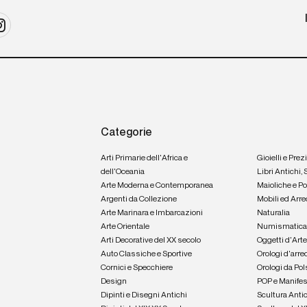
Categorie
Arti Primarie dell'Africa e
Gioielli e Prez
dell'Oceania
Libri Antichi,
Arte Moderna e Contemporanea
Maioliche e P
Argenti da Collezione
Mobili ed Arre
Arte Marinara e Imbarcazioni
Naturalia
Arte Orientale
Numismatic
Arti Decorative del XX secolo
Oggetti d'Art
Auto Classiche e Sportive
Orologi d'arre
Cornici e Specchiere
Orologi da Pol
Design
POP e Manifes
Dipinti e Disegni Antichi
Scultura Anti