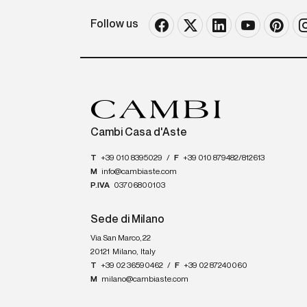
Follow us
Cambi Casa d'Aste
T
+39 010 8395029
/
F
+39 010 879482/812613
M
info@cambiaste.com
P.IVA
03706800103
Sede di Milano
Via San Marco, 22
20121
Milano
,
Italy
T
+39 02 36590462
/
F
+39 02 87240060
M
milano@cambiaste.com