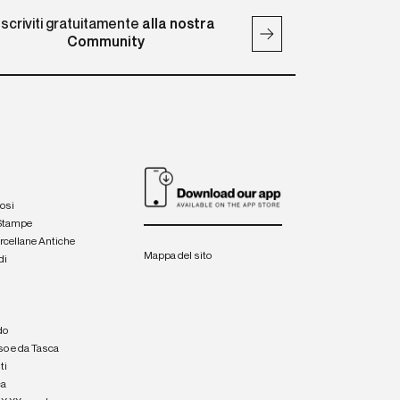
Iscriviti gratuitamente
alla nostra
Community
iosi
 Stampe
orcellane Antiche
Mappa del sito
di
a
e
do
so e da Tasca
ti
ca