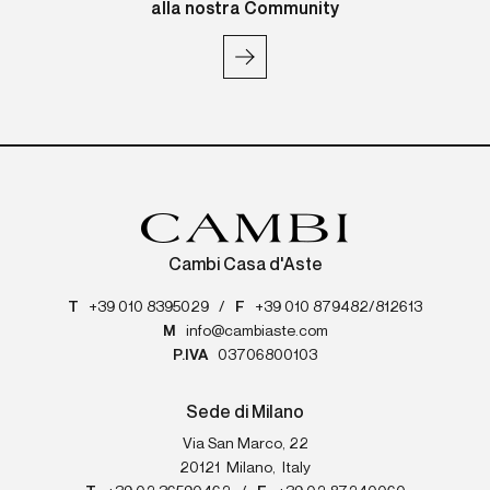
alla nostra Community
Cambi Casa d'Aste
T
+39 010 8395029
/
F
+39 010 879482/812613
M
info@cambiaste.com
P.IVA
03706800103
Sede di Milano
Via San Marco, 22
20121
Milano
,
Italy