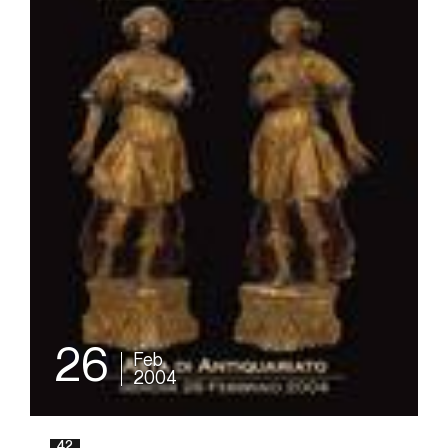
26
Feb
2004
42