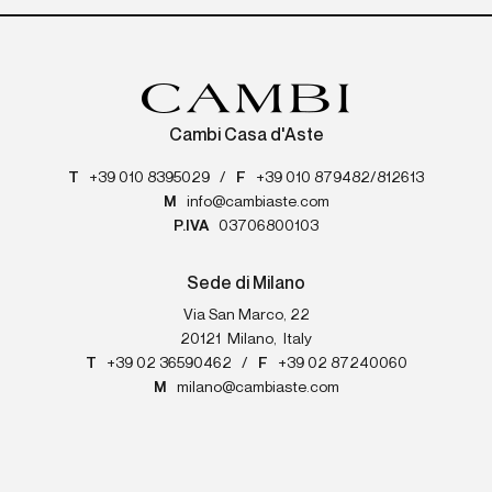
Cambi Casa d'Aste
T
+39 010 8395029
/
F
+39 010 879482/812613
M
info@cambiaste.com
P.IVA
03706800103
Sede di Milano
Via San Marco, 22
20121
Milano
,
Italy
T
+39 02 36590462
/
F
+39 02 87240060
M
milano@cambiaste.com