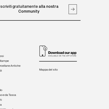
Iscriviti gratuitamente
alla nostra
Community
iosi
 Stampe
orcellane Antiche
Mappa del sito
di
a
e
do
so e da Tasca
ti
ca