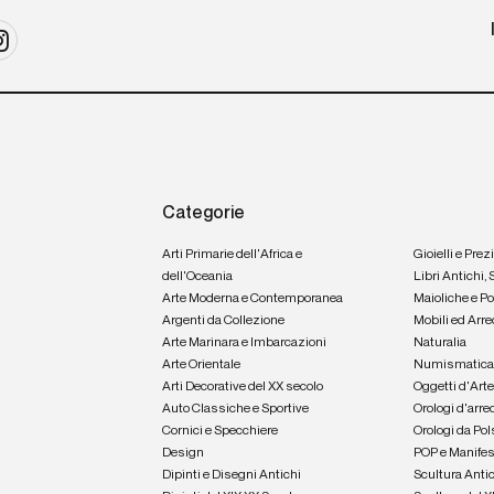
Categorie
Arti Primarie dell'Africa e
Gioielli e Prez
dell'Oceania
Libri Antichi,
Arte Moderna e Contemporanea
Maioliche e P
Argenti da Collezione
Mobili ed Arre
Arte Marinara e Imbarcazioni
Naturalia
Arte Orientale
Numismatic
Arti Decorative del XX secolo
Oggetti d'Art
Auto Classiche e Sportive
Orologi d'arre
Cornici e Specchiere
Orologi da Pol
Design
POP e Manifes
Dipinti e Disegni Antichi
Scultura Anti