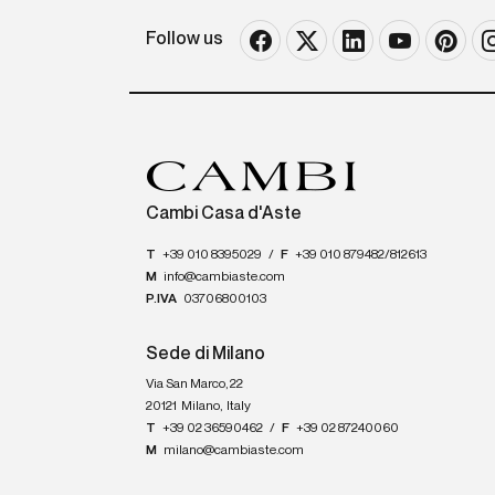
Follow us
Cambi Casa d'Aste
T
+39 010 8395029
/
F
+39 010 879482/812613
M
info@cambiaste.com
P.IVA
03706800103
Sede di Milano
Via San Marco, 22
20121
Milano
,
Italy
T
+39 02 36590462
/
F
+39 02 87240060
M
milano@cambiaste.com