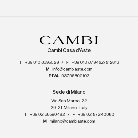
Cambi Casa d'Aste
T
+39 010 8395029
/
F
+39 010 879482/812613
M
info@cambiaste.com
P.IVA
03706800103
Sede di Milano
Via San Marco, 22
20121
Milano
,
Italy
T
+39 02 36590462
/
F
+39 02 87240060
M
milano@cambiaste.com