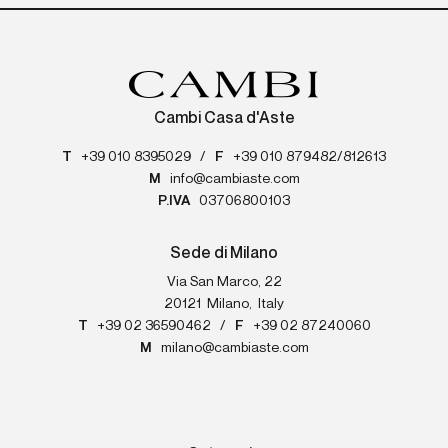
Cambi Casa d'Aste
T
+39 010 8395029
/
F
+39 010 879482/812613
M
info@cambiaste.com
P.IVA
03706800103
Sede di Milano
Via San Marco, 22
20121
Milano
,
Italy
T
+39 02 36590462
/
F
+39 02 87240060
M
milano@cambiaste.com