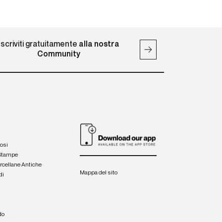
Iscriviti gratuitamente
alla nostra
Community
iosi
 Stampe
orcellane Antiche
Mappa del sito
di
a
e
do