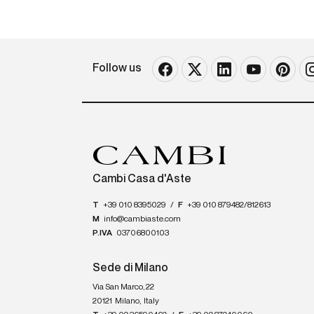
Follow us
Cambi Casa d'Aste
T
+39 010 8395029
/
F
+39 010 879482/812613
M
info@cambiaste.com
P.IVA
03706800103
Sede di Milano
Via San Marco, 22
20121
Milano
,
Italy