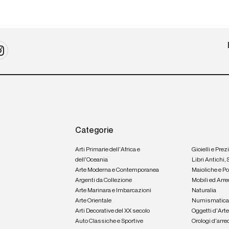
Categorie
Arti Primarie dell'Africa e
Gioielli e Prez
dell'Oceania
Libri Antichi,
Arte Moderna e Contemporanea
Maioliche e P
Argenti da Collezione
Mobili ed Arre
Arte Marinara e Imbarcazioni
Naturalia
Arte Orientale
Numismatic
Arti Decorative del XX secolo
Oggetti d'Art
Auto Classiche e Sportive
Orologi d'arre