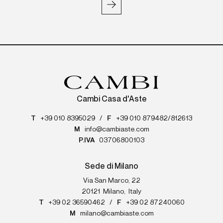
Cambi Casa d'Aste
T
+39 010 8395029
/
F
+39 010 879482/812613
M
info@cambiaste.com
P.IVA
03706800103
Sede di Milano
Via San Marco, 22
20121
Milano
,
Italy
T
+39 02 36590462
/
F
+39 02 87240060
M
milano@cambiaste.com