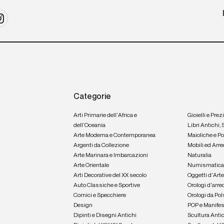
Categorie
Arti Primarie dell'Africa e
Gioielli e Prez
dell'Oceania
Libri Antichi,
Arte Moderna e Contemporanea
Maioliche e P
Argenti da Collezione
Mobili ed Arre
Arte Marinara e Imbarcazioni
Naturalia
Arte Orientale
Numismatic
Arti Decorative del XX secolo
Oggetti d'Art
Auto Classiche e Sportive
Orologi d'arre
Cornici e Specchiere
Orologi da Pol
Design
POP e Manifes
Dipinti e Disegni Antichi
Scultura Anti