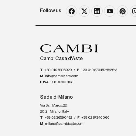
Follow us
Cambi Casa d'Aste
T
+39 010 8395029
/
F
+39 010 879482/812613
M
info@cambiaste.com
P.IVA
03706800103
Sede di Milano
Via San Marco, 22
20121
Milano
,
Italy
T
+39 02 36590462
/
F
+39 02 87240060
M
milano@cambiaste.com