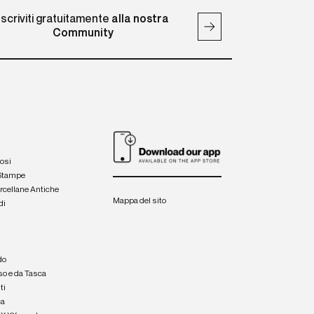
Iscriviti gratuitamente
alla nostra
Community
iosi
 Stampe
orcellane Antiche
Mappa del sito
di
a
e
do
so e da Tasca
ti
ca