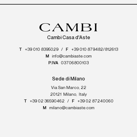
Cambi Casa d'Aste
T
+39 010 8395029
/
F
+39 010 879482/812613
M
info@cambiaste.com
P.IVA
03706800103
Sede di Milano
Via San Marco, 22
20121
Milano
,
Italy
T
+39 02 36590462
/
F
+39 02 87240060
M
milano@cambiaste.com