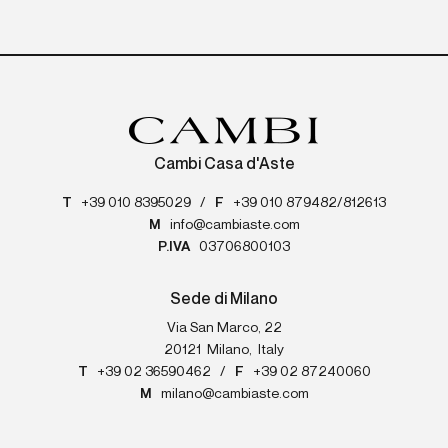
Cambi Casa d'Aste
T
+39 010 8395029
/
F
+39 010 879482/812613
M
info@cambiaste.com
P.IVA
03706800103
Sede di Milano
Via San Marco, 22
20121
Milano
,
Italy
T
+39 02 36590462
/
F
+39 02 87240060
M
milano@cambiaste.com