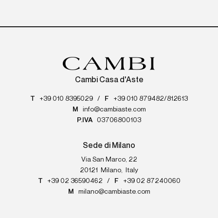
Cambi Casa d'Aste
T
+39 010 8395029
/
F
+39 010 879482/812613
M
info@cambiaste.com
P.IVA
03706800103
Sede di Milano
Via San Marco, 22
20121
Milano
,
Italy
T
+39 02 36590462
/
F
+39 02 87240060
M
milano@cambiaste.com