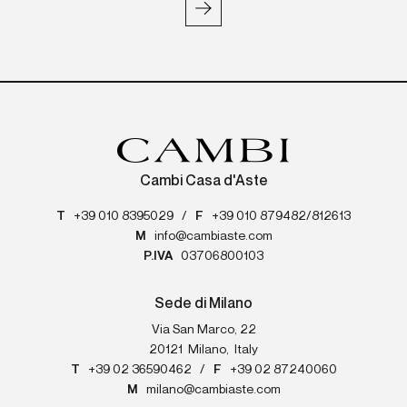
Cambi Casa d'Aste
T
+39 010 8395029
/
F
+39 010 879482/812613
M
info@cambiaste.com
P.IVA
03706800103
Sede di Milano
Via San Marco, 22
20121
Milano
,
Italy
T
+39 02 36590462
/
F
+39 02 87240060
M
milano@cambiaste.com