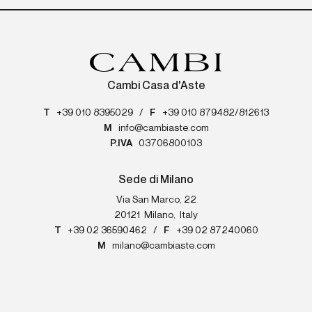
Cambi Casa d'Aste
T
+39 010 8395029
/
F
+39 010 879482/812613
M
info@cambiaste.com
P.IVA
03706800103
Sede di Milano
Via San Marco, 22
20121
Milano
,
Italy
T
+39 02 36590462
/
F
+39 02 87240060
M
milano@cambiaste.com