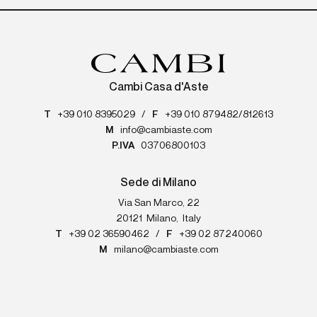
Cambi Casa d'Aste
T
+39 010 8395029
/
F
+39 010 879482/812613
M
info@cambiaste.com
P.IVA
03706800103
Sede di Milano
Via San Marco, 22
20121
Milano
,
Italy
T
+39 02 36590462
/
F
+39 02 87240060
M
milano@cambiaste.com