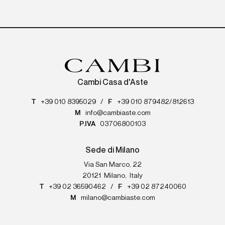
Cambi Casa d'Aste
T
+39 010 8395029
/
F
+39 010 879482/812613
M
info@cambiaste.com
P.IVA
03706800103
Sede di Milano
Via San Marco, 22
20121
Milano
,
Italy
T
+39 02 36590462
/
F
+39 02 87240060
M
milano@cambiaste.com