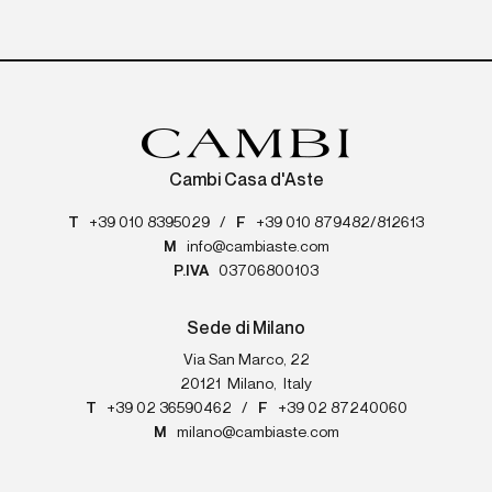
Cambi Casa d'Aste
T
+39 010 8395029
/
F
+39 010 879482/812613
M
info@cambiaste.com
P.IVA
03706800103
Sede di Milano
Via San Marco, 22
20121
Milano
,
Italy
T
+39 02 36590462
/
F
+39 02 87240060
M
milano@cambiaste.com