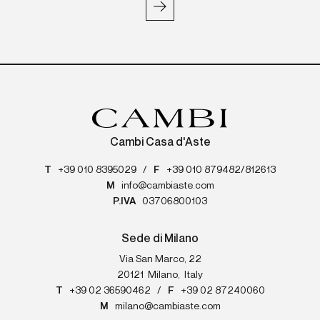
Cambi Casa d'Aste
T
+39 010 8395029
/
F
+39 010 879482/812613
M
info@cambiaste.com
P.IVA
03706800103
Sede di Milano
Via San Marco, 22
20121
Milano
,
Italy
T
+39 02 36590462
/
F
+39 02 87240060
M
milano@cambiaste.com