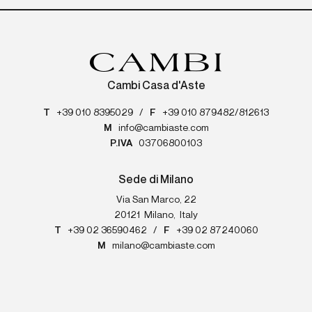
Cambi Casa d'Aste
T
+39 010 8395029
/
F
+39 010 879482/812613
M
info@cambiaste.com
P.IVA
03706800103
Sede di Milano
Via San Marco, 22
20121
Milano
,
Italy
T
+39 02 36590462
/
F
+39 02 87240060
M
milano@cambiaste.com