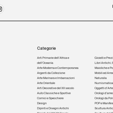
Categorie
Arti Primarie dell'Africa e
Gioielli e Prez
dell'Oceania
Libri Antichi,
Arte Moderna e Contemporanea
Maioliche e P
Argenti da Collezione
Mobili ed Arre
Arte Marinara e Imbarcazioni
Naturalia
Arte Orientale
Numismatic
Arti Decorative del XX secolo
Oggetti d'Art
Auto Classiche e Sportive
Orologi d'arre
Cornici e Specchiere
Orologi da Pol
Design
POP e Manifes
Dipinti e Disegni Antichi
Scultura Anti