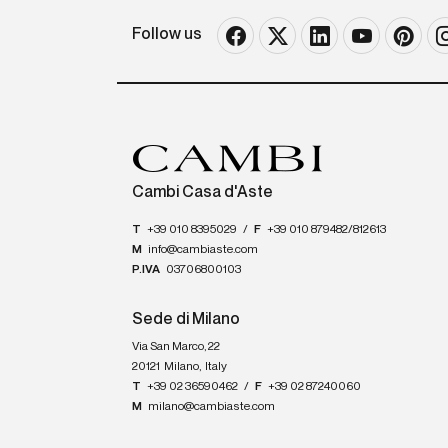
Follow us
Cambi Casa d'Aste
T
+39 010 8395029
/
F
+39 010 879482/812613
M
info@cambiaste.com
P.IVA
03706800103
Sede di Milano
Via San Marco, 22
20121
Milano
,
Italy
T
+39 02 36590462
/
F
+39 02 87240060
M
milano@cambiaste.com