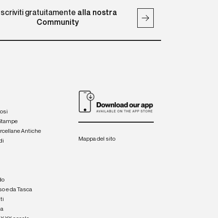
Iscriviti gratuitamente
alla nostra
Community
iosi
 Stampe
orcellane Antiche
Mappa del sito
di
a
e
do
so e da Tasca
ti
ca