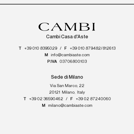
Cambi Casa d'Aste
T
+39 010 8395029
/
F
+39 010 879482/812613
M
info@cambiaste.com
P.IVA
03706800103
Sede di Milano
Via San Marco, 22
20121
Milano
,
Italy
T
+39 02 36590462
/
F
+39 02 87240060
M
milano@cambiaste.com