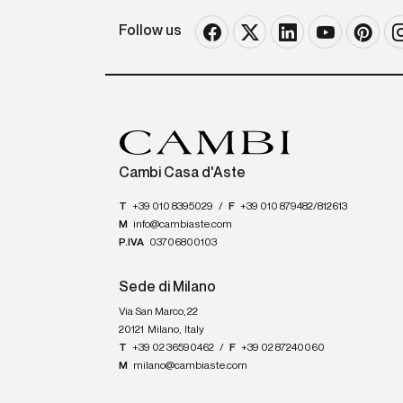
Follow us
Cambi Casa d'Aste
T
+39 010 8395029
/
F
+39 010 879482/812613
M
info@cambiaste.com
P.IVA
03706800103
Sede di Milano
Via San Marco, 22
20121
Milano
,
Italy
T
+39 02 36590462
/
F
+39 02 87240060
M
milano@cambiaste.com