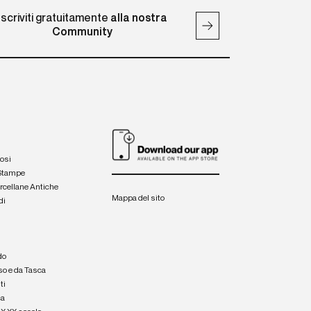
Iscriviti gratuitamente
alla nostra
Community
iosi
 Stampe
orcellane Antiche
Mappa del sito
di
a
e
do
so e da Tasca
ti
ca