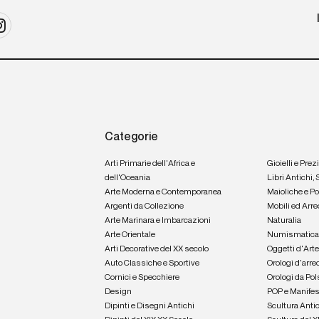
Categorie
Arti Primarie dell'Africa e
Gioielli e Prez
dell'Oceania
Libri Antichi,
Arte Moderna e Contemporanea
Maioliche e P
Argenti da Collezione
Mobili ed Arre
Arte Marinara e Imbarcazioni
Naturalia
Arte Orientale
Numismatic
Arti Decorative del XX secolo
Oggetti d'Art
Auto Classiche e Sportive
Orologi d'arre
Cornici e Specchiere
Orologi da Pol
Design
POP e Manifes
Dipinti e Disegni Antichi
Scultura Anti