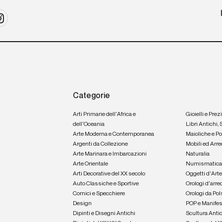
Categorie
Arti Primarie dell'Africa e
Gioielli e Prez
dell'Oceania
Libri Antichi,
Arte Moderna e Contemporanea
Maioliche e P
Argenti da Collezione
Mobili ed Arre
Arte Marinara e Imbarcazioni
Naturalia
Arte Orientale
Numismatic
Arti Decorative del XX secolo
Oggetti d'Art
Auto Classiche e Sportive
Orologi d'arre
Cornici e Specchiere
Orologi da Pol
Design
POP e Manifes
Dipinti e Disegni Antichi
Scultura Anti