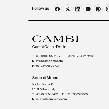
Follow us
Cambi Casa d'Aste
T
+39 010 8395029
/
F
+39 010 879482/812613
M
info@cambiaste.com
P.IVA
03706800103
Sede di Milano
Via San Marco, 22
20121
Milano
,
Italy
T
+39 02 36590462
/
F
+39 02 87240060
M
milano@cambiaste.com