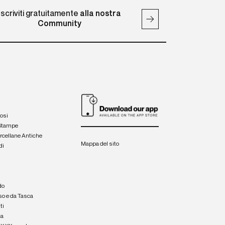
Iscriviti gratuitamente
alla nostra
Community
iosi
 Stampe
orcellane Antiche
Mappa del sito
di
a
e
do
so e da Tasca
ti
ca