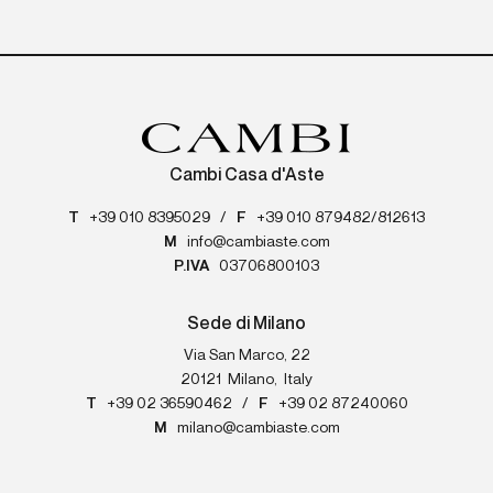
Cambi Casa d'Aste
T
+39 010 8395029
/
F
+39 010 879482/812613
M
info@cambiaste.com
P.IVA
03706800103
Sede di Milano
Via San Marco, 22
20121
Milano
,
Italy
T
+39 02 36590462
/
F
+39 02 87240060
M
milano@cambiaste.com