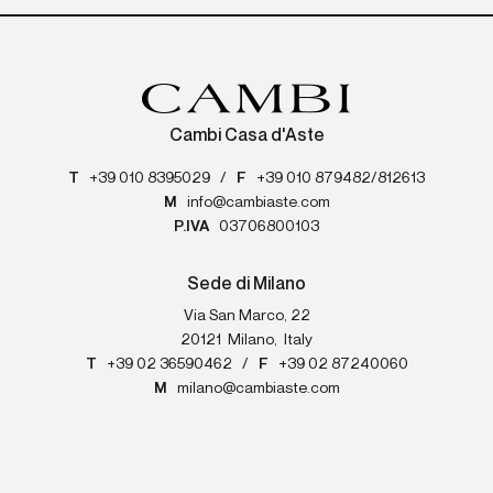
Cambi Casa d'Aste
T
+39 010 8395029
/
F
+39 010 879482/812613
M
info@cambiaste.com
P.IVA
03706800103
Sede di Milano
Via San Marco, 22
20121
Milano
,
Italy
T
+39 02 36590462
/
F
+39 02 87240060
M
milano@cambiaste.com