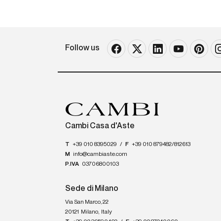
Follow us
Cambi Casa d'Aste
T
+39 010 8395029
/
F
+39 010 879482/812613
M
info@cambiaste.com
P.IVA
03706800103
Sede di Milano
Via San Marco, 22
20121
Milano
,
Italy