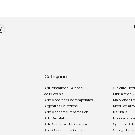
Categorie
Arti Primarie dell'Africa e
Gioielli e Prez
dell'Oceania
Libri Antichi,
Arte Moderna e Contemporanea
Maioliche e P
Argenti da Collezione
Mobili ed Arre
Arte Marinara e Imbarcazioni
Naturalia
Arte Orientale
Numismatic
Arti Decorative del XX secolo
Oggetti d'Art
Auto Classiche e Sportive
Orologi d'arre