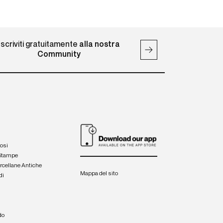
Iscriviti gratuitamente
alla nostra
Community
iosi
 Stampe
orcellane Antiche
Mappa del sito
di
a
e
do