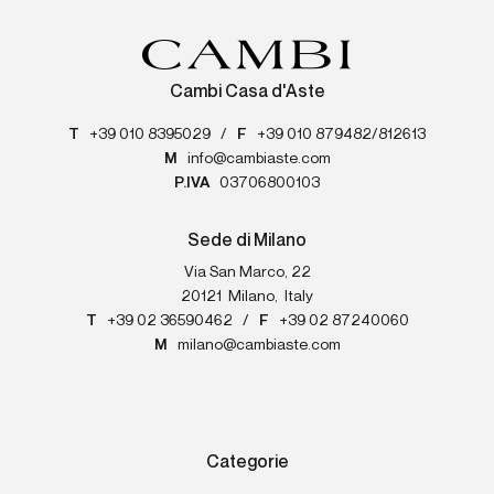
Cambi Casa d'Aste
T
+39 010 8395029
/
F
+39 010 879482/812613
M
info@cambiaste.com
P.IVA
03706800103
Sede di Milano
Via San Marco, 22
20121
Milano
,
Italy
T
+39 02 36590462
/
F
+39 02 87240060
M
milano@cambiaste.com
Categorie