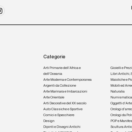
Categorie
Arti Primarie dell'Africa e
Gioielli e Prez
dell'Oceania
Libri Antichi,
Arte Moderna e Contemporanea
Maioliche e P
Argenti da Collezione
Mobili ed Arre
Arte Marinara e Imbarcazioni
Naturalia
Arte Orientale
Numismatic
Arti Decorative del XX secolo
Oggetti d'Art
Auto Classiche e Sportive
Orologi d'arre
Cornici e Specchiere
Orologi da Pol
Design
POP e Manifes
Dipinti e Disegni Antichi
Scultura Anti