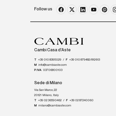
Follow us
Cambi Casa d'Aste
T
+39 010 8395029
/
F
+39 010 879482/812613
M
info@cambiaste.com
P.IVA
03706800103
Sede di Milano
Via San Marco, 22
20121
Milano
,
Italy
T
+39 02 36590462
/
F
+39 02 87240060
M
milano@cambiaste.com