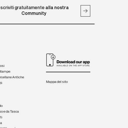
Iscriviti gratuitamente
alla nostra
Community
iosi
 Stampe
orcellane Antiche
Mappa del sito
di
a
e
do
so e da Tasca
ti
ca