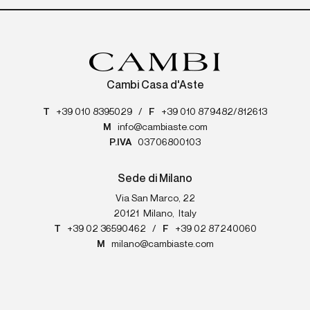
Cambi Casa d'Aste
T
+39 010 8395029
/
F
+39 010 879482/812613
M
info@cambiaste.com
P.IVA
03706800103
Sede di Milano
Via San Marco, 22
20121
Milano
,
Italy
T
+39 02 36590462
/
F
+39 02 87240060
M
milano@cambiaste.com