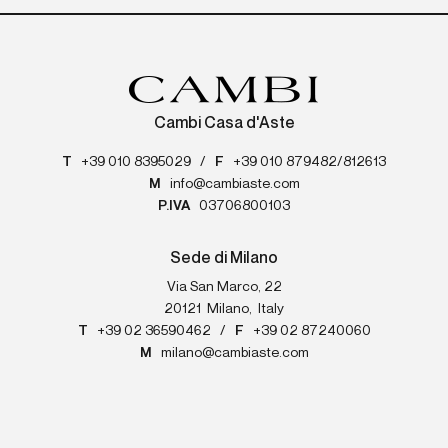
Cambi Casa d'Aste
T
+39 010 8395029
/
F
+39 010 879482/812613
M
info@cambiaste.com
P.IVA
03706800103
Sede di Milano
Via San Marco, 22
20121
Milano
,
Italy
T
+39 02 36590462
/
F
+39 02 87240060
M
milano@cambiaste.com