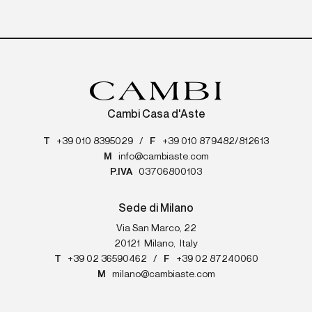
Cambi Casa d'Aste
T
+39 010 8395029
/
F
+39 010 879482/812613
M
info@cambiaste.com
P.IVA
03706800103
Sede di Milano
Via San Marco, 22
20121
Milano
,
Italy
T
+39 02 36590462
/
F
+39 02 87240060
M
milano@cambiaste.com